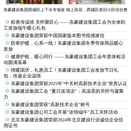
东豪建设集团西城区上下水专项改
锦上添花，西城区老旧小区综合整
造工程项目喜获业主锦旗致谢
治项目部又荣获锦旗
粽香传温情 关怀聚匠心 ——东豪建设集团工会为全体职
工发放端午暖心礼包
东豪建设集团荣获中国国家版本图书馆感谢信
防寒护暖，心系一线！东豪建设集团冬季劳保用品暖心
发放
健康护航，暖心同行 —— 东豪建设集团工会年度体检活
动圆满落幕
情暖国庆，礼惠员工！东豪建设集团工会发放节日礼
包，传递企业温情
东豪建设集团荣获2025年“中关村高新技术企业”资质认证
东豪建设集团工会 “夏日送清凉”：高温里的关怀与凝聚
力
东豪建设集团荣获“高新技术企业”称号
东豪建设集团公司工会开展"浓情端午"员工关怀活动
北京东豪建设集团荣获2024年北京建设行业诚信企业信
用证书