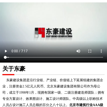
关于东豪
东豪建设集团是沿行业链、产业链、价值链上下延展组建的集团企
业，注册资金2.5亿元人民币。北京东豪建设集团有限公司作为母公
司，成立于1998年1月，现拥有国家一级、二级注册建造师团队；拥有
专业方案设计、效果图设计、施工设计师团队。中高级以上职称技术
人员占设计施工人员总额的百分之八十以上。
北京市建筑行业AAA级