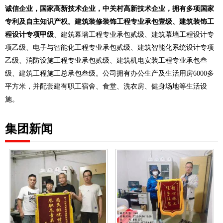
诚信企业，国家高新技术企业，中关村高新技术企业，拥有多项国家
专利及自主知识产权。建筑装修装饰工程专业承包壹级、建筑装饰工
程设计专项甲级
、建筑幕墙工程专业承包贰级、建筑幕墙工程设计专
项乙级、电子与智能化工程专业承包贰级、建筑智能化系统设计专项
乙级、消防设施工程专业承包贰级、建筑机电安装工程专业承包叁
级、建筑工程施工总承包叁级。公司拥有办公生产及生活用房6000多
平方米，并配套建有职工宿舍、食堂、洗衣房、健身场地等生活设
施。
集团新闻