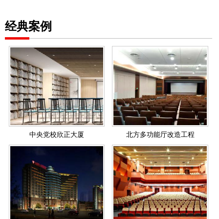
经典案例
中央党校欣正大厦
北方多功能厅改造工程